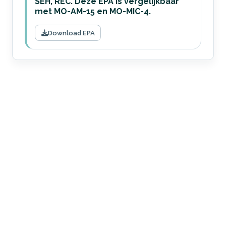
SEH, REC. Deze EPA is vergelijkbaar
met MO-AM-15 en MO-MIC-4.
Download EPA
College Zorgopleidingen (CZO)
Lange Viestraat 2-B
3511 BK Utrecht