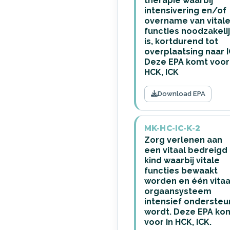
therapie waarbij
intensivering en/of
overname van vital
functies noodzakeli
is, kortdurend tot
overplaatsing naar I
Deze EPA komt voor 
HCK, ICK
Download EPA
MK-HC-IC-K-2
Zorg verlenen aan
een vitaal bedreigd
kind waarbij vitale
functies bewaakt
worden en één vitaa
orgaansysteem
intensief onderste
wordt. Deze EPA ko
voor in HCK, ICK.