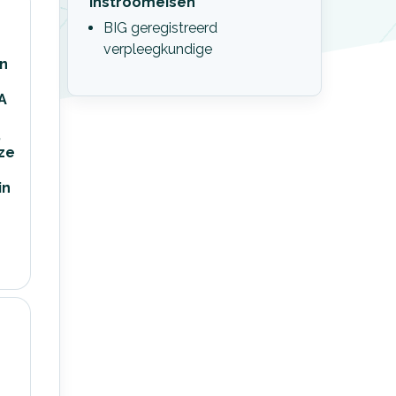
Instroomeisen
BIG geregistreerd
verpleegkundige
n
A
,
eze
in