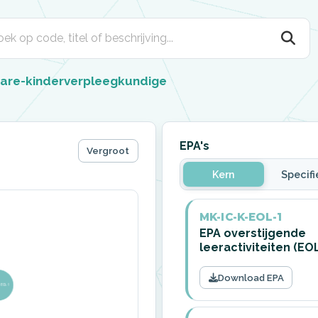
care-kinderverpleegkundige
EPA's
Vergroot
Kern
Specifi
MK-IC-K-EOL-1
EPA overstijgende
leeractiviteiten (EO
Download EPA