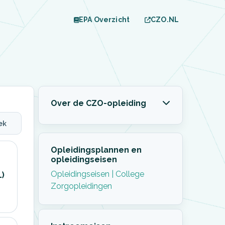
EPA Overzicht
CZO.NL
Over de CZO-opleiding
ek
Opleidingsplannen en
opleidingseisen
Opleidingseisen | College
L)
Zorgopleidingen