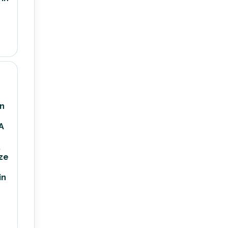
n
A
,
eze
in