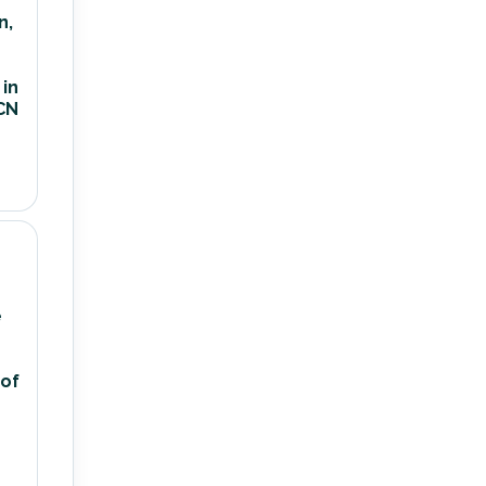
n,
in
ICN
e
 of