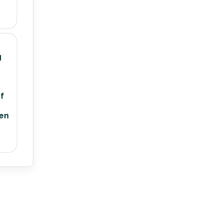
g
ef
en