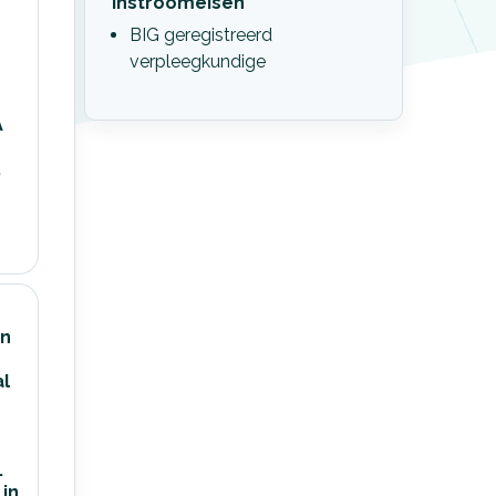
Instroomeisen
BIG geregistreerd
verpleegkundige
A
,
en
al
.
in