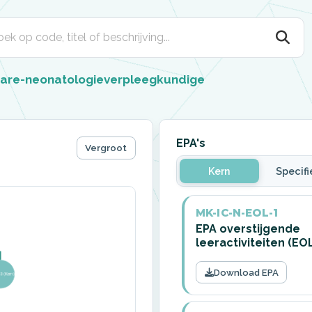
care-neonatologieverpleegkundige
EPA's
Vergroot
Kern
Specifi
MK-IC-N-EOL-1
EPA overstijgende
leeractiviteiten (EO
Download EPA